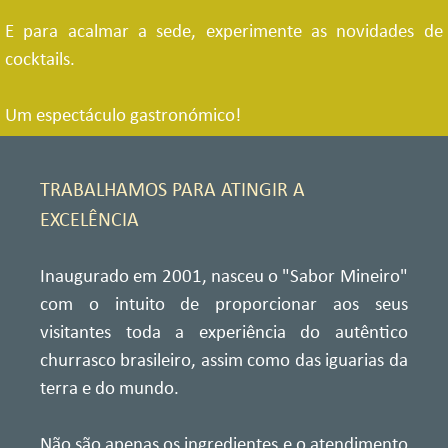
E para acalmar a sede, experimente as novidades de
cocktails.
Um espectáculo gastronómico!
TRABALHAMOS PARA ATINGIR A
EXCELÊNCIA
Inaugurado em 2001,
nasceu o "Sabor Mineiro"
com o intuito de proporcionar aos seus
visitantes toda a experiência do autêntico
churrasco brasileiro, assim como das iguarias da
terra e do mundo.
Não são apenas os ingredientes e o atendimento